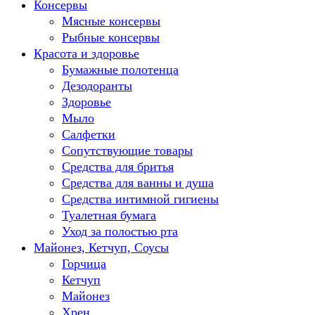
Консервы
Мясные консервы
Рыбные консервы
Красота и здоровье
Бумажные полотенца
Дезодоранты
Здоровье
Мыло
Салфетки
Сопутствующие товары
Средства для бритья
Средства для ванны и душа
Средства интимной гигиены
Туалетная бумага
Уход за полостью рта
Майонез, Кетчуп, Соусы
Горчица
Кетчуп
Майонез
Хрен