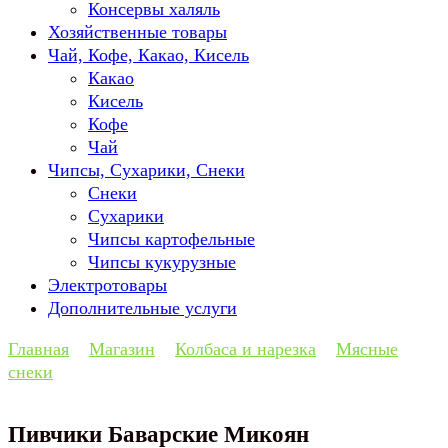
Консервы халяль
Хозяйственные товары
Чай, Кофе, Какао, Кисель
Какао
Кисель
Кофе
Чай
Чипсы, Сухарики, Снеки
Снеки
Сухарики
Чипсы картофельные
Чипсы кукурузные
Электротовары
Дополнительные услуги
Главная
Магазин
Колбаса и нарезка
Мясные
снеки
Пивчики Баварские Микоян