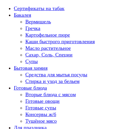
Перейти
Сертификаты на табак
к
Бакалея
содержанию
Вермишель
Гречка
Картофельное пюре
Каши быстрого приготовления
Масло растительное
Сахар, Соль, Специи
Супы
Бытовая химия
Средства для мытья посуды
Стирка и уход за бельем
Готовые блюда
Вторые блюда с мясом
Готовые овощи
Готовые супы
Консервы ж/б
Тушёное мясо
Для праздника