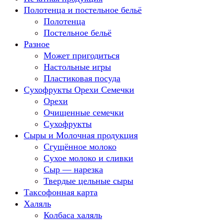
Полотенца и постельное бельё
Полотенца
Постельное бельё
Разное
Может пригодиться
Настольные игры
Пластиковая посуда
Сухофрукты Орехи Семечки
Орехи
Очищенные семечки
Сухофрукты
Сыры и Молочная продукция
Сгущённое молоко
Сухое молоко и сливки
Сыр — нарезка
Твердые цельные сыры
Таксофонная карта
Халяль
Колбаса халяль