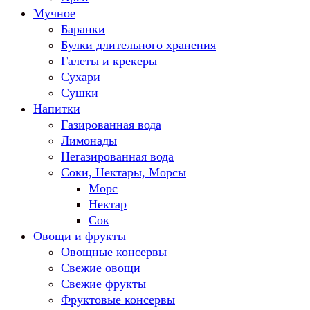
Мучное
Баранки
Булки длительного хранения
Галеты и крекеры
Сухари
Сушки
Напитки
Газированная вода
Лимонады
Негазированная вода
Соки, Нектары, Морсы
Морс
Нектар
Сок
Овощи и фрукты
Овощные консервы
Свежие овощи
Свежие фрукты
Фруктовые консервы