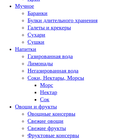
Мучное
Баранки
Булки длительного хранения
Галеты и крекеры
Сухари
Сушки
Напитки
Газированная вода
Лимонады
Негазированная вода
Соки, Нектары, Морсы
Морс
Нектар
Сок
Овощи и фрукты
Овощные консервы
Свежие овощи
Свежие фрукты
Фруктовые консервы