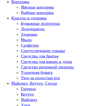
Консервы
Мясные консервы
Рыбные консервы
Красота и здоровье
Бумажные полотенца
Дезодоранты
Здоровье
Мыло
Салфетки
Сопутствующие товары
Средства для бритья
Средства для ванны и душа
Средства интимной гигиены
Туалетная бумага
Уход за полостью рта
Майонез, Кетчуп, Соусы
Горчица
Кетчуп
Майонез
Хрен