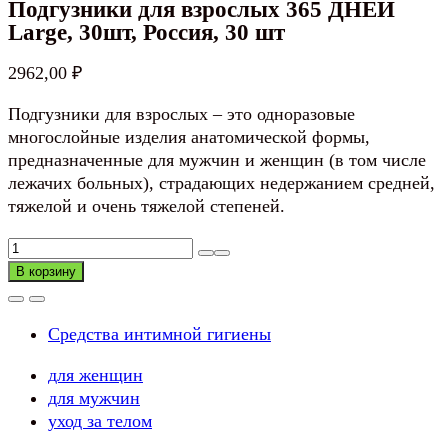
Подгузники для взрослых 365 ДНЕЙ
Large, 30шт, Россия, 30 шт
2962,00
₽
Подгузники для взрослых – это одноразовые
многослойные изделия анатомической формы,
предназначенные для мужчин и женщин (в том числе
лежачих больных), страдающих недержанием средней,
тяжелой и очень тяжелой степеней.
Количество
товара
В корзину
Подгузники
для
Средства интимной гигиены
взрослых
365
для женщин
ДНЕЙ
для мужчин
Large,
уход за телом
30шт,