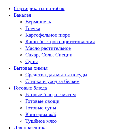
Перейти
Сертификаты на табак
к
Бакалея
содержанию
Вермишель
Гречка
Картофельное пюре
Каши быстрого приготовления
Масло растительное
Сахар, Соль, Специи
Супы
Бытовая химия
Средства для мытья посуды
Стирка и уход за бельем
Готовые блюда
Вторые блюда с мясом
Готовые овощи
Готовые супы
Консервы ж/б
Тушёное мясо
Для праздника