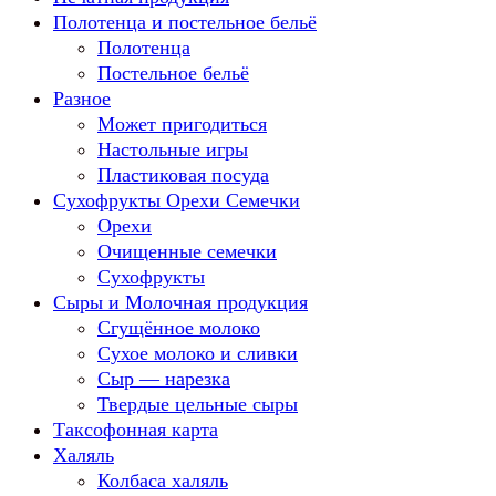
Полотенца и постельное бельё
Полотенца
Постельное бельё
Разное
Может пригодиться
Настольные игры
Пластиковая посуда
Сухофрукты Орехи Семечки
Орехи
Очищенные семечки
Сухофрукты
Сыры и Молочная продукция
Сгущённое молоко
Сухое молоко и сливки
Сыр — нарезка
Твердые цельные сыры
Таксофонная карта
Халяль
Колбаса халяль