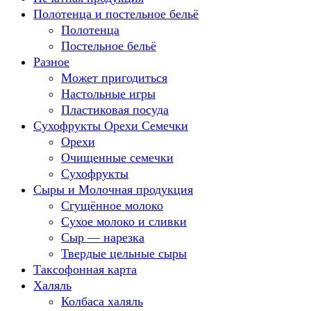
Полотенца и постельное бельё
Полотенца
Постельное бельё
Разное
Может пригодиться
Настольные игры
Пластиковая посуда
Сухофрукты Орехи Семечки
Орехи
Очищенные семечки
Сухофрукты
Сыры и Молочная продукция
Сгущённое молоко
Сухое молоко и сливки
Сыр — нарезка
Твердые цельные сыры
Таксофонная карта
Халяль
Колбаса халяль