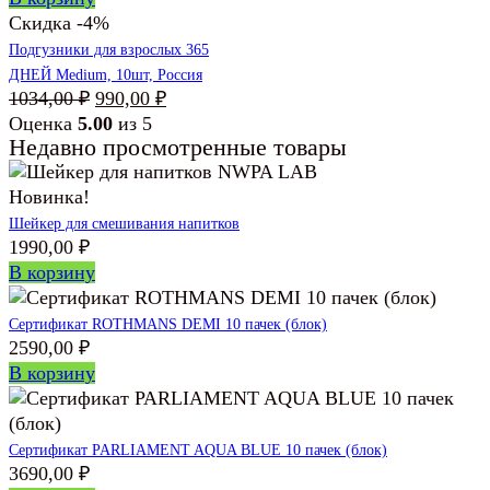
Скидка -4%
Подгузники для взрослых 365
ДНЕЙ Medium, 10шт, Россия
Первоначальная
Текущая
1034,00
₽
990,00
₽
цена
цена:
Оценка
5.00
из 5
Недавно просмотренные товары
составляла
990,00 ₽.
1034,00 ₽.
Новинка!
Шейкер для смешивания напитков
1990,00
₽
В корзину
Сертификат ROTHMANS DEMI 10 пачек (блок)
2590,00
₽
В корзину
Сертификат PARLIAMENT AQUA BLUE 10 пачек (блок)
3690,00
₽