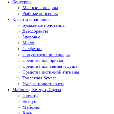
Консервы
Мясные консервы
Рыбные консервы
Красота и здоровье
Бумажные полотенца
Дезодоранты
Здоровье
Мыло
Салфетки
Сопутствующие товары
Средства для бритья
Средства для ванны и душа
Средства интимной гигиены
Туалетная бумага
Уход за полостью рта
Майонез, Кетчуп, Соусы
Горчица
Кетчуп
Майонез
Хрен