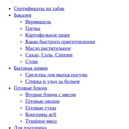
Перейти
Сертификаты на табак
к
Бакалея
содержанию
Вермишель
Гречка
Картофельное пюре
Каши быстрого приготовления
Масло растительное
Сахар, Соль, Специи
Супы
Бытовая химия
Средства для мытья посуды
Стирка и уход за бельем
Готовые блюда
Вторые блюда с мясом
Готовые овощи
Готовые супы
Консервы ж/б
Тушёное мясо
Для праздника