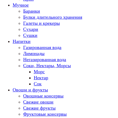
Мучное
Баранки
Булки длительного хранения
Галеты и крекеры
Сухари
Сушки
Напитки
Газированная вода
Лимонады
Негазированная вода
Соки, Нектары, Морсы
Морс
Нектар
Сок
Овощи и фрукты
Овощные консервы
Свежие овощи
Свежие фрукты
Фруктовые консервы