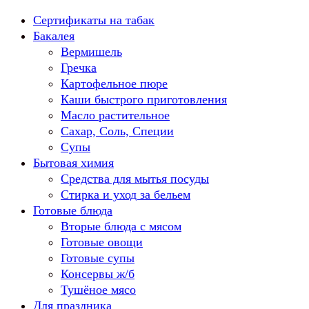
Перейти
Сертификаты на табак
к
Бакалея
содержанию
Вермишель
Гречка
Картофельное пюре
Каши быстрого приготовления
Масло растительное
Сахар, Соль, Специи
Супы
Бытовая химия
Средства для мытья посуды
Стирка и уход за бельем
Готовые блюда
Вторые блюда с мясом
Готовые овощи
Готовые супы
Консервы ж/б
Тушёное мясо
Для праздника