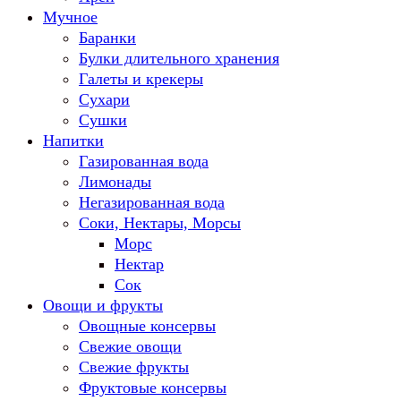
Мучное
Баранки
Булки длительного хранения
Галеты и крекеры
Сухари
Сушки
Напитки
Газированная вода
Лимонады
Негазированная вода
Соки, Нектары, Морсы
Морс
Нектар
Сок
Овощи и фрукты
Овощные консервы
Свежие овощи
Свежие фрукты
Фруктовые консервы