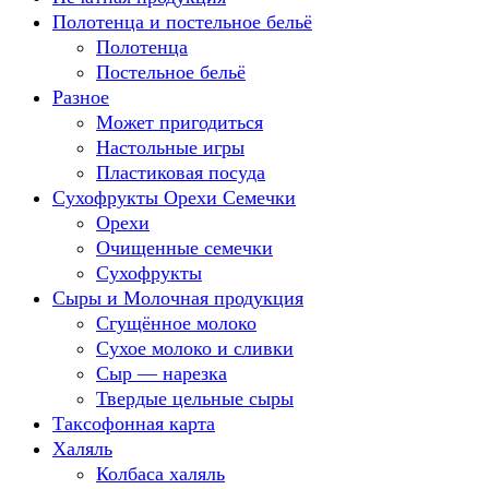
Полотенца и постельное бельё
Полотенца
Постельное бельё
Разное
Может пригодиться
Настольные игры
Пластиковая посуда
Сухофрукты Орехи Семечки
Орехи
Очищенные семечки
Сухофрукты
Сыры и Молочная продукция
Сгущённое молоко
Сухое молоко и сливки
Сыр — нарезка
Твердые цельные сыры
Таксофонная карта
Халяль
Колбаса халяль