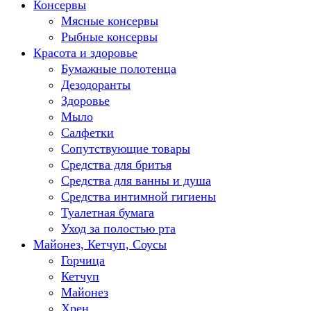
Консервы
Мясные консервы
Рыбные консервы
Красота и здоровье
Бумажные полотенца
Дезодоранты
Здоровье
Мыло
Салфетки
Сопутствующие товары
Средства для бритья
Средства для ванны и душа
Средства интимной гигиены
Туалетная бумага
Уход за полостью рта
Майонез, Кетчуп, Соусы
Горчица
Кетчуп
Майонез
Хрен