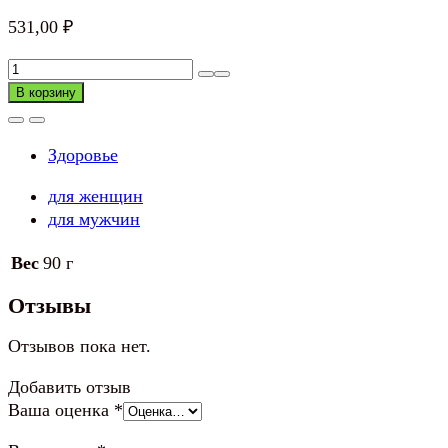
531,00
₽
Количество
товара
В корзину
Суппорт
голеностопа
Здоровье
ACTIWELL
размер
для женщин
в
для мужчин
ассортименте
Вес
90 г
Отзывы
Отзывов пока нет.
Добавить отзыв
Ваша оценка
*