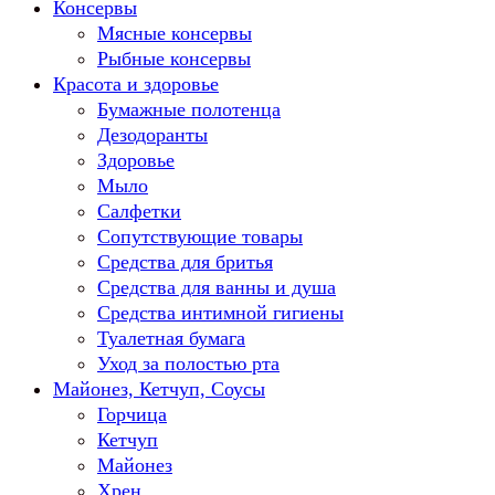
Консервы
Мясные консервы
Рыбные консервы
Красота и здоровье
Бумажные полотенца
Дезодоранты
Здоровье
Мыло
Салфетки
Сопутствующие товары
Средства для бритья
Средства для ванны и душа
Средства интимной гигиены
Туалетная бумага
Уход за полостью рта
Майонез, Кетчуп, Соусы
Горчица
Кетчуп
Майонез
Хрен