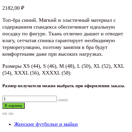
2182,00
₽
Топ-бра синий. Мягкий и эластичный материал с
содержанием спандекса обеспечивает идеальную
посадку по фигуре. Ткань отлично дышит и отводит
влагу, сетчатая спинка гарантирует необходимую
терморегуляцию, поэтому занятия в бра будут
комфортными даже при высоких нагрузках.
Размеры XS (44), S (46), M (48), L (50), XL (52), XXL
(54), XXXL (56), XXXXL (58)
Размер получателя можно выбрать при оформлении заказа.
Количество
товара
В корзину
Топ-
бра
Женские футболки и майки
синий