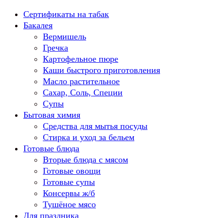
Перейти
Сертификаты на табак
к
Бакалея
содержанию
Вермишель
Гречка
Картофельное пюре
Каши быстрого приготовления
Масло растительное
Сахар, Соль, Специи
Супы
Бытовая химия
Средства для мытья посуды
Стирка и уход за бельем
Готовые блюда
Вторые блюда с мясом
Готовые овощи
Готовые супы
Консервы ж/б
Тушёное мясо
Для праздника