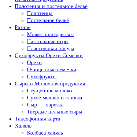
Полотенца и постельное бельё
Полотенца
Постельное бельё
Разное
Может пригодиться
Настольные игры
Пластиковая посуда
Сухофрукты Орехи Семечки
Орехи
Очищенные семечки
Сухофрукты
Сыры и Молочная продукция
Сгущённое молоко
Сухое молоко и сливки
Сыр — нарезка
Твердые цельные сыры
Таксофонная карта
Халяль
Колбаса халяль