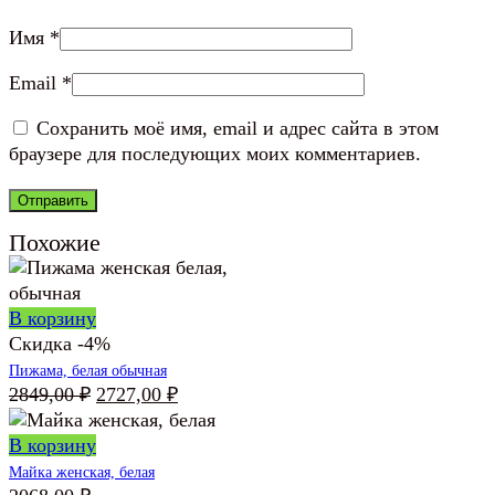
Имя
*
Email
*
Сохранить моё имя, email и адрес сайта в этом
браузере для последующих моих комментариев.
Похожие
В корзину
Скидка -4%
Пижама, белая обычная
Первоначальная
Текущая
2849,00
₽
2727,00
₽
цена
цена:
составляла
2727,00 ₽.
В корзину
2849,00 ₽.
Майка женская, белая