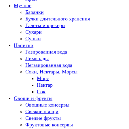
Мучное
Баранки
Булки длительного хранения
Галеты и крекеры
Сухари
Сушки
Напитки
Газированная вода
Лимонады
Негазированная вода
Соки, Нектары, Морсы
Морс
Нектар
Сок
Овощи и фрукты
Овощные консервы
Свежие овощи
Свежие фрукты
Фруктовые консервы