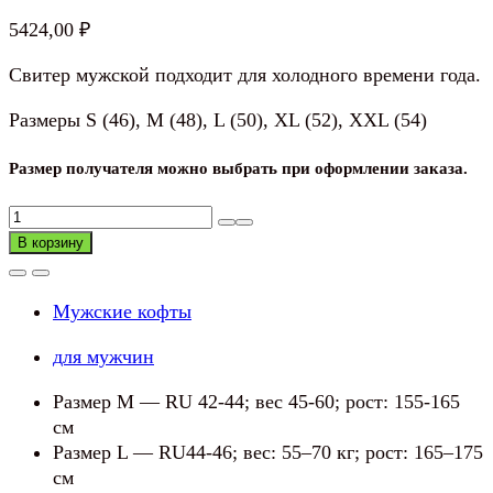
5424,00
₽
Свитер мужской подходит для холодного времени года.
Размеры S (46), M (48), L (50), XL (52), XXL (54)
Размер получателя можно выбрать при оформлении заказа.
Количество
товара
В корзину
Свитер
мужской
Мужские кофты
для мужчин
Размер M — RU 42-44; вес 45-60; рост: 155-165
см
Размер L — RU44-46; вес: 55–70 кг; рост: 165–175
см