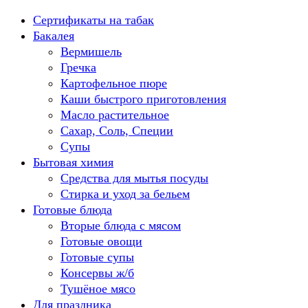
Перейти
Сертификаты на табак
к
Бакалея
содержанию
Вермишель
Гречка
Картофельное пюре
Каши быстрого приготовления
Масло растительное
Сахар, Соль, Специи
Супы
Бытовая химия
Средства для мытья посуды
Стирка и уход за бельем
Готовые блюда
Вторые блюда с мясом
Готовые овощи
Готовые супы
Консервы ж/б
Тушёное мясо
Для праздника