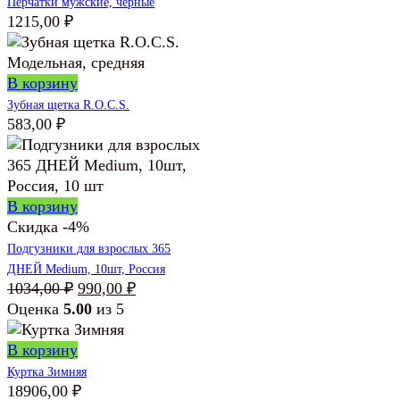
Перчатки мужские, черные
1215,00
₽
В корзину
Зубная щетка R.O.C.S.
583,00
₽
В корзину
Скидка -4%
Подгузники для взрослых 365
ДНЕЙ Medium, 10шт, Россия
Первоначальная
Текущая
1034,00
₽
990,00
₽
цена
цена:
Оценка
5.00
из 5
составляла
990,00 ₽.
1034,00 ₽.
В корзину
Куртка Зимняя
18906,00
₽