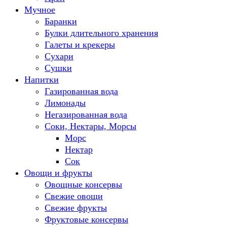
Мучное
Баранки
Булки длительного хранения
Галеты и крекеры
Сухари
Сушки
Напитки
Газированная вода
Лимонады
Негазированная вода
Соки, Нектары, Морсы
Морс
Нектар
Сок
Овощи и фрукты
Овощные консервы
Свежие овощи
Свежие фрукты
Фруктовые консервы