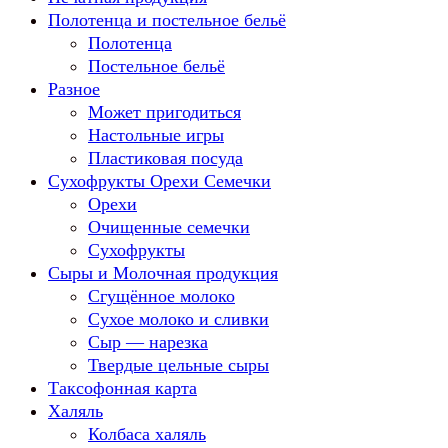
Полотенца и постельное бельё
Полотенца
Постельное бельё
Разное
Может пригодиться
Настольные игры
Пластиковая посуда
Сухофрукты Орехи Семечки
Орехи
Очищенные семечки
Сухофрукты
Сыры и Молочная продукция
Сгущённое молоко
Сухое молоко и сливки
Сыр — нарезка
Твердые цельные сыры
Таксофонная карта
Халяль
Колбаса халяль