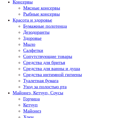
Консервы
Мясные консервы
Рыбные консервы
Красота и здоровье
Бумажные полотенца
Дезодоранты
Здоровье
Мыло
Салфетки
Сопутствующие товары
Средства для бритья
Средства для ванны и душа
Средства интимной гигиены
Туалетная бумага
Уход за полостью рта
Майонез, Кетчуп, Соусы
Горчица
Кетчуп
Майонез
Хрен