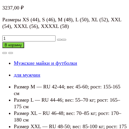
3237,00
₽
Размеры XS (44), S (46), M (48), L (50), XL (52), XXL
(54), XXXL (56), XXXXL (58)
Количество
товара
В корзину
Футболка-
поло
Мужские майки и футболки
для мужчин
Размер M — RU 42-44; вес 45-60; рост: 155-165
см
Размер L — RU 44-46; вес: 55–70 кг; рост: 165–
175 см
Размер XL – RU 46-48; вес: 70–85 кг; рост: 170–
180 см
Размер XXL — RU 48-50; вес: 85-100 кг; рост: 175