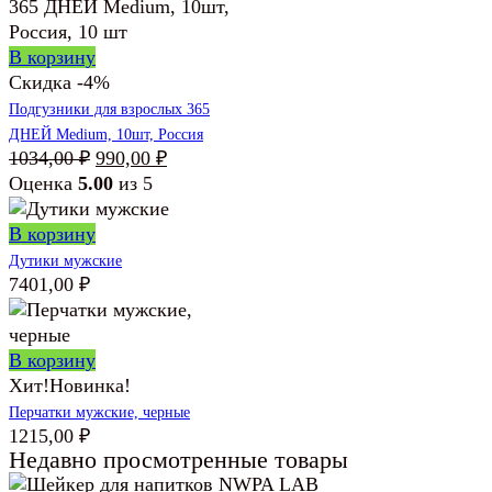
В корзину
Скидка -4%
Подгузники для взрослых 365
ДНЕЙ Medium, 10шт, Россия
Первоначальная
Текущая
1034,00
₽
990,00
₽
цена
цена:
Оценка
5.00
из 5
составляла
990,00 ₽.
1034,00 ₽.
В корзину
Дутики мужские
7401,00
₽
В корзину
Хит!
Новинка!
Перчатки мужские, черные
1215,00
₽
Недавно просмотренные товары