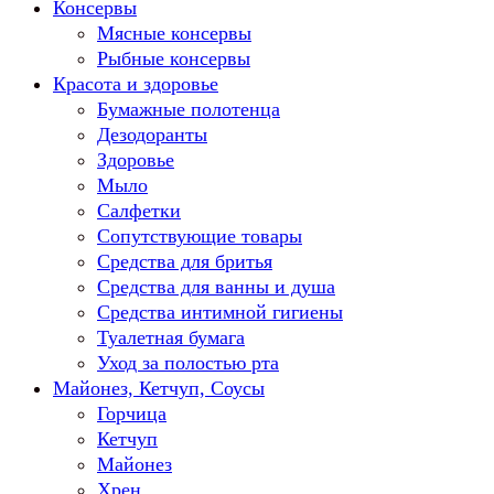
Консервы
Мясные консервы
Рыбные консервы
Красота и здоровье
Бумажные полотенца
Дезодоранты
Здоровье
Мыло
Салфетки
Сопутствующие товары
Средства для бритья
Средства для ванны и душа
Средства интимной гигиены
Туалетная бумага
Уход за полостью рта
Майонез, Кетчуп, Соусы
Горчица
Кетчуп
Майонез
Хрен