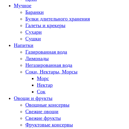
Мучное
Баранки
Булки длительного хранения
Галеты и крекеры
Сухари
Сушки
Напитки
Газированная вода
Лимонады
Негазированная вода
Соки, Нектары, Морсы
Морс
Нектар
Сок
Овощи и фрукты
Овощные консервы
Свежие овощи
Свежие фрукты
Фруктовые консервы