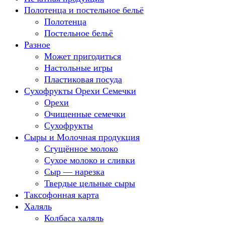
Полотенца и постельное бельё
Полотенца
Постельное бельё
Разное
Может пригодиться
Настольные игры
Пластиковая посуда
Сухофрукты Орехи Семечки
Орехи
Очищенные семечки
Сухофрукты
Сыры и Молочная продукция
Сгущённое молоко
Сухое молоко и сливки
Сыр — нарезка
Твердые цельные сыры
Таксофонная карта
Халяль
Колбаса халяль