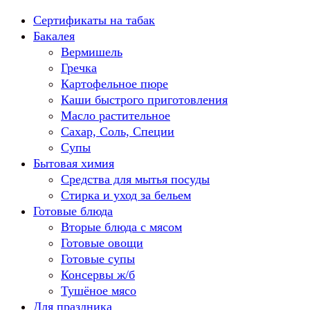
Перейти
Сертификаты на табак
к
Бакалея
содержанию
Вермишель
Гречка
Картофельное пюре
Каши быстрого приготовления
Масло растительное
Сахар, Соль, Специи
Супы
Бытовая химия
Средства для мытья посуды
Стирка и уход за бельем
Готовые блюда
Вторые блюда с мясом
Готовые овощи
Готовые супы
Консервы ж/б
Тушёное мясо
Для праздника